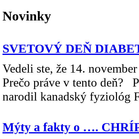
Novinky
SVETOVÝ DEŇ DIABET
Vedeli ste, že 14. novemb
Prečo práve v tento deň? 
narodil kanadský fyziológ 
Mýty a fakty o …. CH