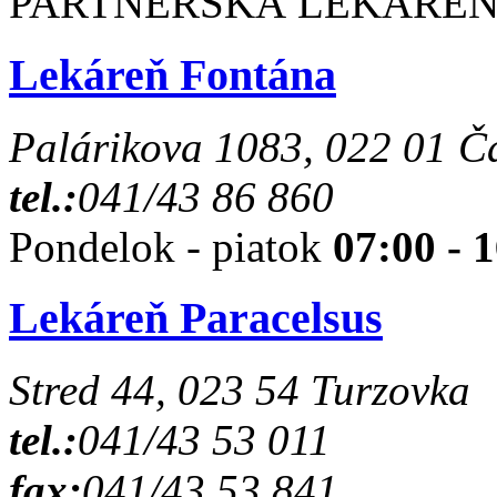
PARTNERSKÁ LEKÁREŇ
Lekáreň Fontána
Palárikova 1083, 022 01 Č
tel.:
041/43 86 860
Pondelok - piatok
07:00 - 
Lekáreň Paracelsus
Stred 44, 023 54 Turzovka
tel.:
041/43 53 011
fax:
041/43 53 841