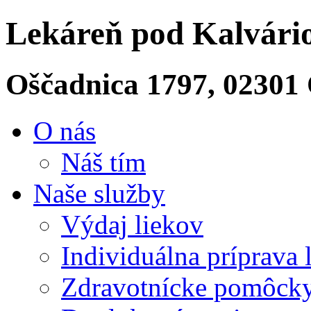
L
ekáreň
pod
K
alvári
Oščadnica 1797, 02301
O nás
Náš tím
Naše služby
Výdaj liekov
Individuálna príprava 
Zdravotnícke pomôcky 